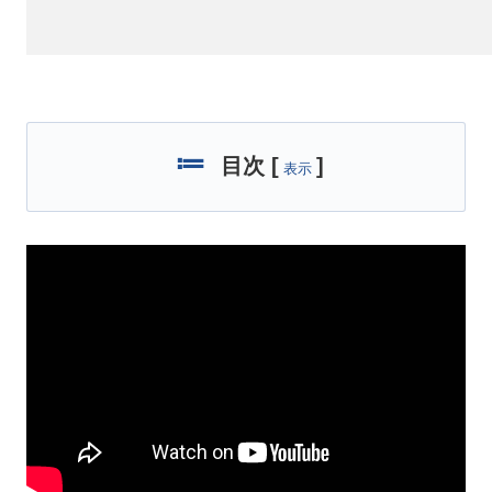
目次
[
]
表示