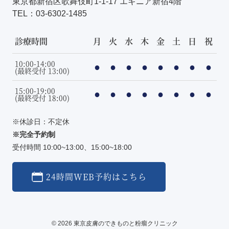
東京都新宿区歌舞伎町1-1-17 エキニア新宿4階
TEL：
03-6302-1485
診療時間
月
火
水
木
金
土
日
祝
10:00-14:00
●
●
●
●
●
●
●
●
(最終受付 13:00)
15:00-19:00
●
●
●
●
●
●
●
●
(最終受付 18:00)
※休診日：不定休
※完全予約制
受付時間 10:00~13:00、15:00~18:00
24時間WEB予約はこちら
© 2026 東京皮膚のできものと粉瘤クリニック