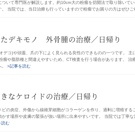
について専門医が解説します。約10cm大の粉瘤を切開法で取り除いて
す。 当院では、当日治療も行っていますので粉瘤でお困りの方はぜひ
きたデキモノ 外骨腫の治療／日帰り
オデコ)や頭蓋、爪の下によく見られる良性のできものの一つです。 主に
 粉瘤や脂肪種と間違えやすいため、CT検査を行う場合があります。 
へ。
>記事を読む
大きなケロイドの治療／日帰り
キビの炎症、外傷から線維芽細胞がコラーゲンを作り、過剰に増殖するこ
動かす場所や皮膚の緊張が強い場所に出来やすいです。 当院では丁寧な
を読む