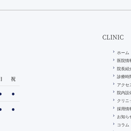
CLINIC
ホーム
医院情
院長紹
診療時
日
祝
アクセ
●
●
院内設
クリニ
●
●
採用情
お知ら
コラム