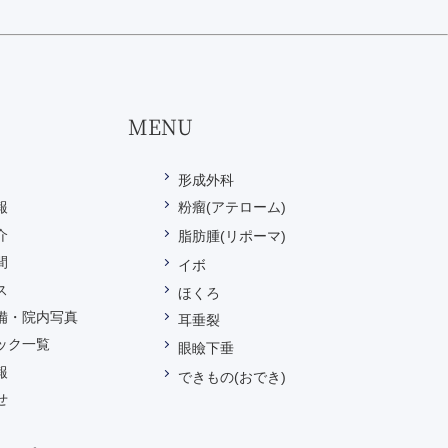
MENU
形成外科
報
粉瘤(アテローム)
介
脂肪腫(リポーマ)
間
イボ
ス
ほくろ
備・院内写真
耳垂裂
ック一覧
眼瞼下垂
報
できもの(おでき)
せ