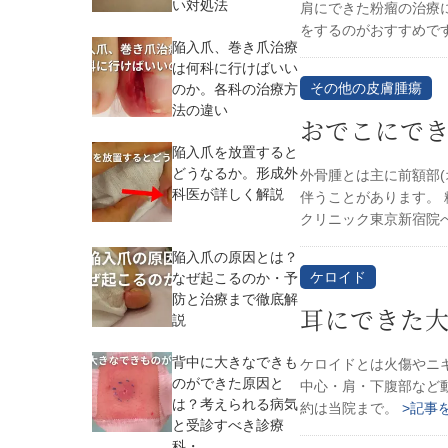
い対処法
肩にできた粉瘤の治療
をするのがおすすめで
陥入爪、巻き爪治療
は何科に行けばいい
その他の皮膚腫瘍
のか。各科の治療方
法の違い
おでこにで
陥入爪を放置すると
どうなるか。形成外
外骨腫とは主に前額部(
科医が詳しく解説
伴うことがあります。
クリニック東京新宿院
陥入爪の原因とは？
ケロイド
なぜ起こるのか・予
防と治療まで徹底解
耳にできた
説
背中に大きなできも
ケロイドとは火傷やニ
のができた原因と
中心・肩・下腹部など
は？考えられる病気
約は当院まで。
>記事
と受診すべき診療
科・...