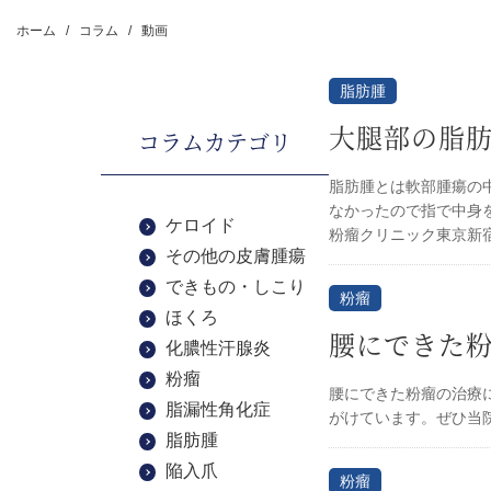
ホーム
コラム
動画
脂肪腫
大腿部の脂
コラムカテゴリ
脂肪腫とは軟部腫瘍の中
なかったので指で中身
ケロイド
粉瘤クリニック東京新
その他の皮膚腫瘍
できもの・しこり
粉瘤
ほくろ
腰にできた粉
化膿性汗腺炎
粉瘤
腰にできた粉瘤の治療
脂漏性角化症
がけています。ぜひ当
脂肪腫
陥入爪
粉瘤