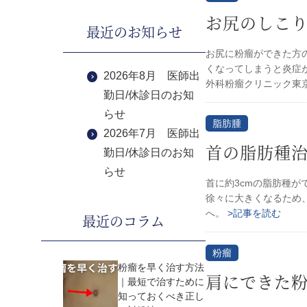
お尻のしこり
最近のお知らせ
お尻に粉瘤ができた方
くなってしまうと炎症
2026年8月 医師出
外科粉瘤クリニック東
勤日/休診日のお知
らせ
脂肪腫
2026年7月 医師出
首の脂肪種
勤日/休診日のお知
らせ
首に約3cmの脂肪種が
徐々に大きくなるため
へ。
>記事を読む
最近のコラム
粉瘤
粉瘤を早く治す方法
肩にできた粉
｜最短で治すために
知っておくべき正し