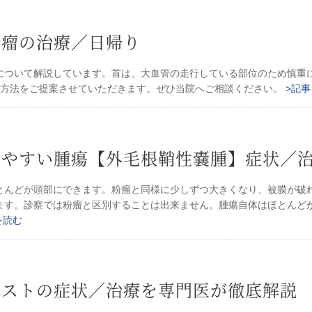
粉瘤の治療／日帰り
について解説しています。首は、大血管の走行している部位のため慎重
た方法をご提案させていただきます。ぜひ当院へご相談ください。
>記
えやすい腫瘍【外毛根鞘性嚢腫】症状／
とんどが頭部にできます。粉瘤と同様に少しずつ大きくなり、被膜が破
ます。診察では粉瘤と区別することは出来ません。腫瘍自体はほとんどが良
を読む
シストの症状／治療を専門医が徹底解説