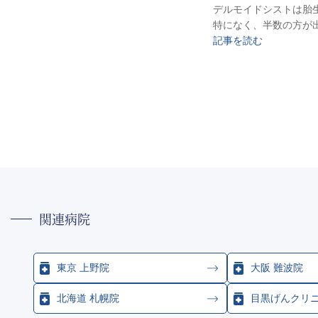
デルモイドシストは胎
特になく、半数の方が
記事を読む
投
稿
の
ペ
ー
関連病院
ジ
送
り
東京 上野院
大阪 難波院
北海道 札幌院
目黒げんクリ