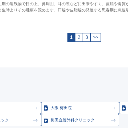
生期の遺残物で目の上、鼻周囲、耳の裏などに出来やすく、皮脂や角質
出生時よりその腫瘍を認めます。汗腺や皮脂腺の発達する思春期に急速
1
2
3
>>
大阪 梅田院
ニック
梅田血管外科クリニック