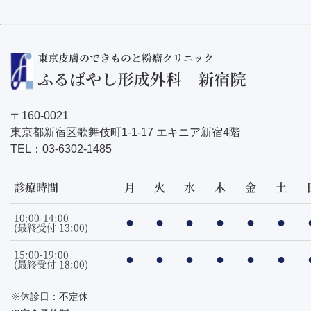
〒160-0021
東京都新宿区歌舞伎町1-1-17 エキニア新宿4階
TEL：
03-6302-1485
診療時間
月
火
水
木
金
土
10:00-14:00
●
●
●
●
●
●
(最終受付 13:00)
15:00-19:00
●
●
●
●
●
●
(最終受付 18:00)
※休診日：不定休