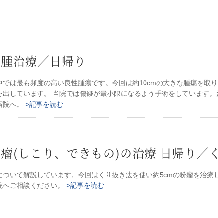
肪腫治療／日帰り
では最も頻度の高い良性腫瘍です。今回は約10cmの大きな腫瘍を取り除
を出しています。 当院では傷跡が最小限になるよう手術をしています。
宿院へ。
>記事を読む
瘤(しこり、できもの)の治療 日帰り／
について解説しています。今回はくり抜き法を使い約5cmの粉瘤を治療
院へご相談ください。
>記事を読む