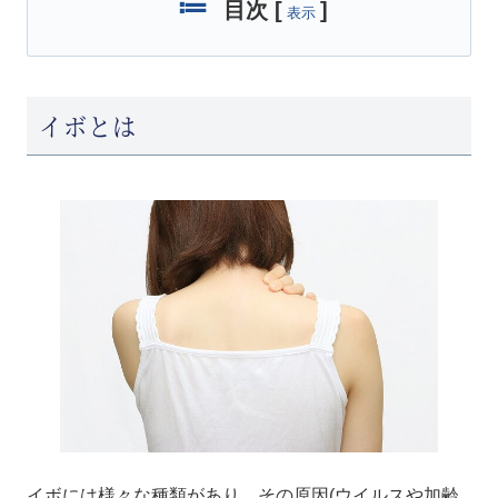
目次
[
]
表示
イボとは
イボには様々な種類があり、その原因(ウイルスや加齢