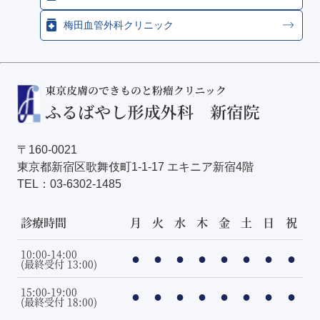
梅田血管外科クリニック
〒160-0021
東京都新宿区歌舞伎町1-1-17 エキニア新宿4階
TEL：
03-6302-1485
診療時間
月
火
水
木
金
土
日
祝
10:00-14:00
●
●
●
●
●
●
●
●
(最終受付 13:00)
15:00-19:00
●
●
●
●
●
●
●
●
(最終受付 18:00)