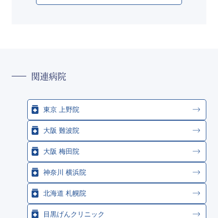
関連病院
東京 上野院
大阪 難波院
大阪 梅田院
神奈川 横浜院
北海道 札幌院
目黒げんクリニック