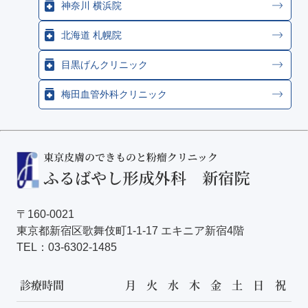
神奈川 横浜院
北海道 札幌院
目黒げんクリニック
梅田血管外科クリニック
〒160-0021
東京都新宿区歌舞伎町1-1-17 エキニア新宿4階
TEL：
03-6302-1485
診療時間
月
火
水
木
金
土
日
祝