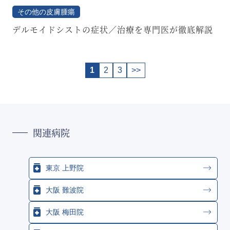
その他の皮膚腫瘍
デルモイドシストの症状／治療を専門医が徹底解説
投
1
2
3
>>
稿
の
ペ
ー
ジ
関連病院
送
り
東京 上野院
大阪 難波院
大阪 梅田院