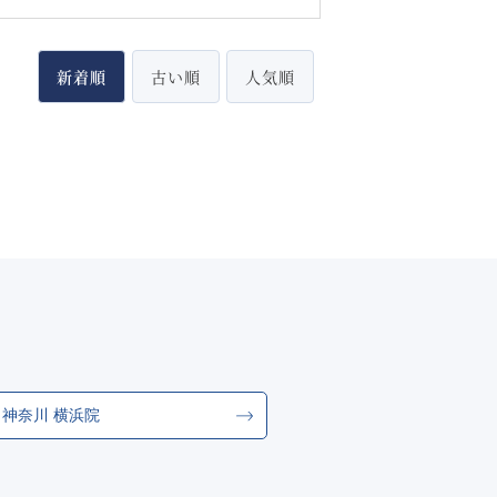
新着順
古い順
人気順
神奈川 横浜院