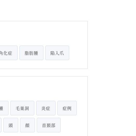
角化症
脂肪腫
陥入爪
腫
毛巣洞
炎症
症例
頭
顔
首頚部