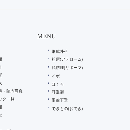
MENU
形成外科
報
粉瘤(アテローム)
介
脂肪腫(リポーマ)
間
イボ
ス
ほくろ
備・院内写真
耳垂裂
ック一覧
眼瞼下垂
報
できもの(おでき)
せ