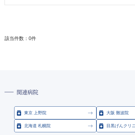
該当件数：0件
関連病院
東京 上野院
大阪 難波院
北海道 札幌院
目黒げんクリ