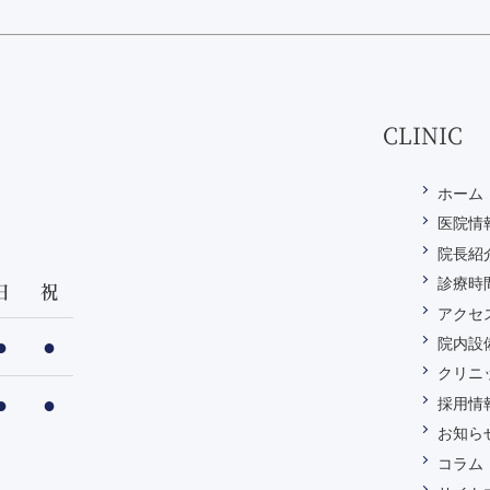
CLINIC
ホーム
医院情
院長紹
診療時
日
祝
アクセ
●
●
院内設
クリニ
●
●
採用情
お知ら
コラム