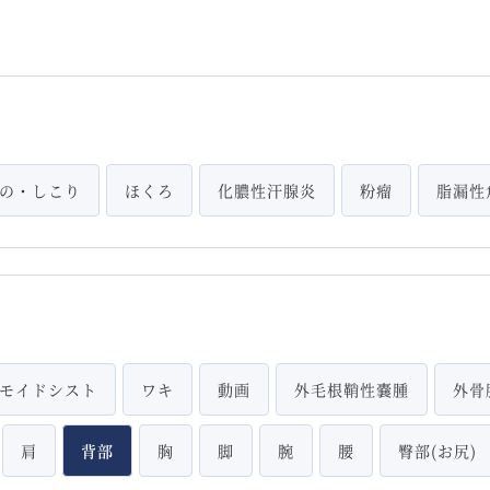
の・しこり
ほくろ
化膿性汗腺炎
粉瘤
脂漏性
モイドシスト
ワキ
動画
外毛根鞘性嚢腫
外骨
肩
背部
胸
脚
腕
腰
臀部(お尻)